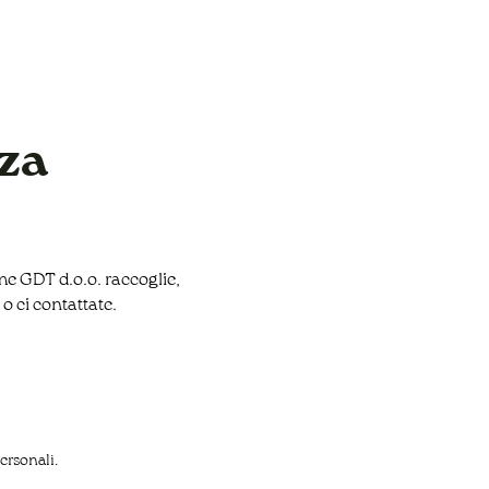
Contatto
zza
me GDT d.o.o. raccoglie,
 o ci contattate.
personali.