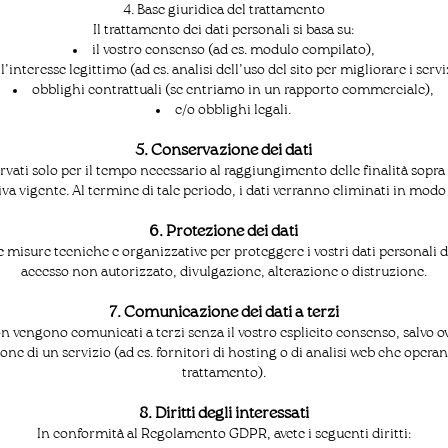
4. Base giuridica del trattamento
Il trattamento dei dati personali si basa su:
il vostro consenso (ad es. modulo compilato),
l’interesse legittimo (ad es. analisi dell’uso del sito per migliorare i servi
obblighi contrattuali (se entriamo in un rapporto commerciale),
e/o obblighi legali.
5. Conservazione dei dati
ervati solo per il tempo necessario al raggiungimento delle finalità sopr
va vigente. Al termine di tale periodo, i dati verranno eliminati in modo
6. Protezione dei dati
te misure tecniche e organizzative per proteggere i vostri dati personali 
accesso non autorizzato, divulgazione, alterazione o distruzione.
7. Comunicazione dei dati a terzi
non vengono comunicati a terzi senza il vostro esplicito consenso, salvo ov
one di un servizio (ad es. fornitori di hosting o di analisi web che oper
trattamento).
8. Diritti degli interessati
In conformità al Regolamento GDPR, avete i seguenti diritti: