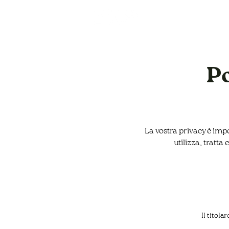
Domov
Po
La vostra privacy è imp
utilizza, tratta
Il titola