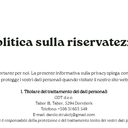
Programma della fiera
Espositori
Per gli espositori
litica sulla riservate
ortante per noi. La presente informativa sulla privacy spiega co
 e protegge i vostri dati personali quando visitate il nostro sito web
1. Titolare del trattamento dei dati personali
GDT d.o.o.
Tabor 1B, Tabor, 5294 Dornberk
Telefono: +386 31 683 549
E-mail: danilo.strukelj@gmail.com
re è responsabile della protezione e del trattamento lecito dei vostri dati 