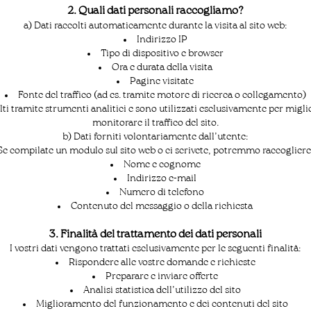
2. Quali dati personali raccogliamo?
a) Dati raccolti automaticamente durante la visita al sito web:
Indirizzo IP
Tipo di dispositivo e browser
Ora e durata della visita
Pagine visitate
Fonte del traffico (ad es. tramite motore di ricerca o collegamento)
ti tramite strumenti analitici e sono utilizzati esclusivamente per migli
monitorare il traffico del sito.
b) Dati forniti volontariamente dall’utente:
Se compilate un modulo sul sito web o ci scrivete, potremmo raccogliere
Nome e cognome
Indirizzo e-mail
Numero di telefono
Contenuto del messaggio o della richiesta
3. Finalità del trattamento dei dati personali
I vostri dati vengono trattati esclusivamente per le seguenti finalità:
Rispondere alle vostre domande e richieste
Preparare e inviare offerte
Analisi statistica dell’utilizzo del sito
Miglioramento del funzionamento e dei contenuti del sito